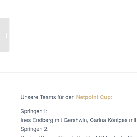
Springlehrgang 04. und 05.11. mit
André Schoofs
Unsere Teams für den
Netpoint Cup:
Springen1:
Ines Endberg mit Gershwin, Carina Köntges mi
Springen 2: